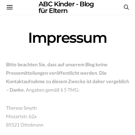
ABC Kinder - Blog
für Eltern
Impressum
Bitte beachten Sie, dass auf unserem Blog keine
Pressemitteilungen veröffentlicht werden. Die
Kontaktaufnahme zu diesem Zwecke ist daher vergeblich
– Danke.
Angaben gemäß § 5 TMG:
Therese Smyth
Mozartstr. 62a
85521 Ottobrunn