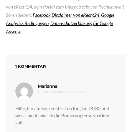
von eRecht24, dem Portal zum Internetrecht von Rechtsanwalt
Sören Siebert,
Facebook Disclaimer von eRecht24
,
Google
Analytics Bedingungen
,
Datenschutzerklärung für Google
Adsense
1 KOMMENTAR
sagt:
Marianne
24. JANUAR 2013 UM 19:12 UHR
Hilfe, bin am Sockenstricken für _Gr. 74/80 und
weiss nicht, wie ich die Bumerangferse stricken
soll.