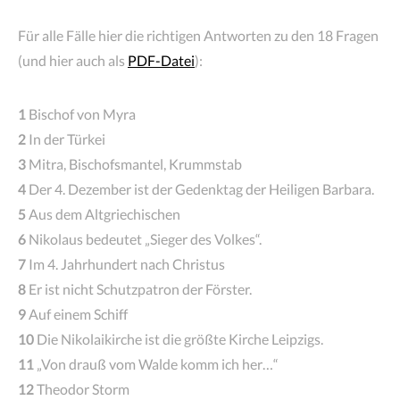
Für alle Fälle hier die richtigen Antworten zu den 18 Fragen
(und hier auch als
PDF-Datei
):
1
Bischof von Myra
2
In der Türkei
3
Mitra, Bischofsmantel, Krummstab
4
Der 4. Dezember ist der Gedenktag der Heiligen Barbara.
5
Aus dem Altgriechischen
6
Nikolaus bedeutet „Sieger des Volkes“.
7
Im 4. Jahrhundert nach Christus
8
Er ist nicht Schutzpatron der Förster.
9
Auf einem Schiff
10
Die Nikolaikirche ist die größte Kirche Leipzigs.
11
„Von drauß vom Walde komm ich her…“
12
Theodor Storm