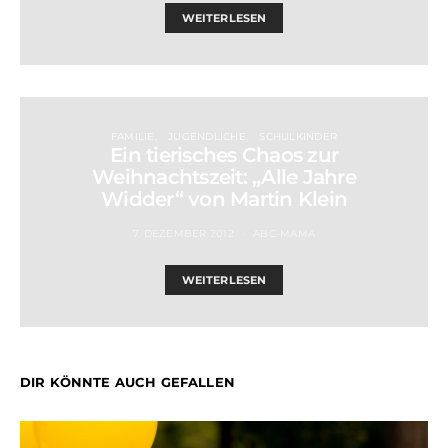
WEITERLESEN
FAMILIE
JUGENDLICHE
SCHULKINDER
Ein tierisches Chaos zur
Weihnachtszeit: „Alle Jahre
Widder“ von Martin Klein
7. DEZEMBER 2012
ABC-MAMA
WEITERLESEN
DIR KÖNNTE AUCH GEFALLEN