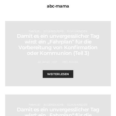
abc-mama
FAMILIE
JUGENDLICHE
SCHULKINDER
Damit es ein unvergesslicher Tag
wird: ein „Fahrplan“ für die
Vorbereitung von Konfirmation
oder Kommunion (Teil 3)
22. APRIL 2011
ABC-MAMA
WEITERLESEN
FAMILIE
JUGENDLICHE
SCHULKINDER
Damit es ein unvergesslicher Tag
wird: ein „Fahrplan“ für die