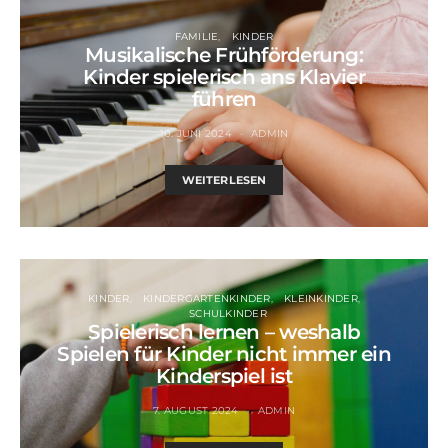
FAMILIE
KINDER
Musikalische Frühförderung:
Kinder spielerisch ans Klavier
führen
10. JUNI 2024
ADMIN
WEITERLESEN
KINDER
KINDERGARTENKINDER
KLEINKINDER
SCHULKINDER
Spielerisch lernen – weshalb
Spielen für Kinder nicht immer ein
Kinderspiel ist
7. AUGUST 2024
ADMIN