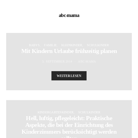
abc-mama
BABYS
FAMILIE
KLEINKINDER
SCHULKINDER
Mit Kindern Urlaube frühzeitig planen
5. SEPTEMBER 2014
ABC-MAMA
WEITERLESEN
KINDERGARTENKINDER
SCHULKINDER
Hell, luftig, pflegeleicht: Praktische
Aspekte, die bei der Einrichtung des
Kinderzimmers berücksichtigt werden