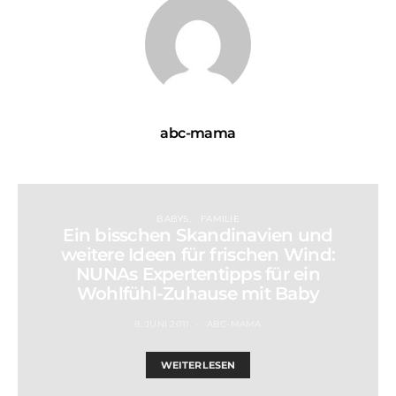
abc-mama
BABYS
FAMILIE
Ein bisschen Skandinavien und
weitere Ideen für frischen Wind:
NUNAs Expertentipps für ein
Wohlfühl-Zuhause mit Baby
8. JUNI 2011
ABC-MAMA
WEITERLESEN