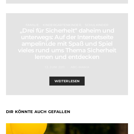
FAMILIE
KINDERGARTENKINDER
SCHULKINDER
„Drei für Sicherheit“ daheim und
unterwegs: Auf der Internetseite
ampelini.de mit Spaß und Spiel
vieles rund ums Thema Sicherheit
lernen und entdecken
13. JUNI 2011
ABC-MAMA
WEITERLESEN
DIR KÖNNTE AUCH GEFALLEN