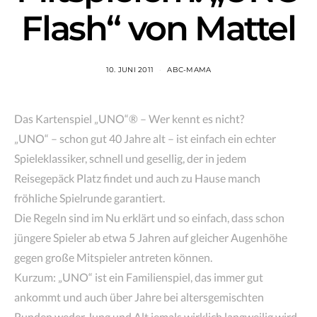
Flash“ von Mattel
10. JUNI 2011
ABC-MAMA
Das Kartenspiel „UNO“® – Wer kennt es nicht?
„UNO“ – schon gut 40 Jahre alt – ist einfach ein echter
Spieleklassiker, schnell und gesellig, der in jedem
Reisegepäck Platz findet und auch zu Hause manch
fröhliche Spielrunde garantiert.
Die Regeln sind im Nu erklärt und so einfach, dass schon
jüngere Spieler ab etwa 5 Jahren auf gleicher Augenhöhe
gegen große Mitspieler antreten können.
Kurzum: „UNO“ ist ein Familienspiel, das immer gut
ankommt und auch über Jahre bei altersgemischten
Runden weder Jung und Alt jemals wirklich langweilig wird.