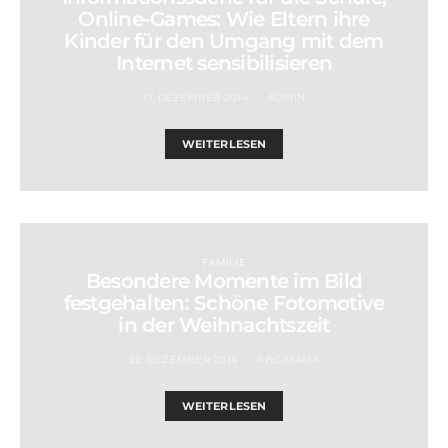
Online-Games: Wie Eltern ihre
Kinder für den Umgang mit dem
Internet sensibilisieren
17. DEZEMBER 2014
ADMIN
WEITERLESEN
FAMILIE
Besondere Momente im Bild
festgehalten: Schöne Fotomotive
in der Weihnachtszeit
22. DEZEMBER 2014
ABC-MAMA
WEITERLESEN