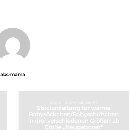
abc-mama
BABYS
SCHWANGERSCHAFT
Strickanleitung für warme
Babysöckchen/Babyschühchen
in drei verschiedenen Größen ab
Größe „Neugeboren“