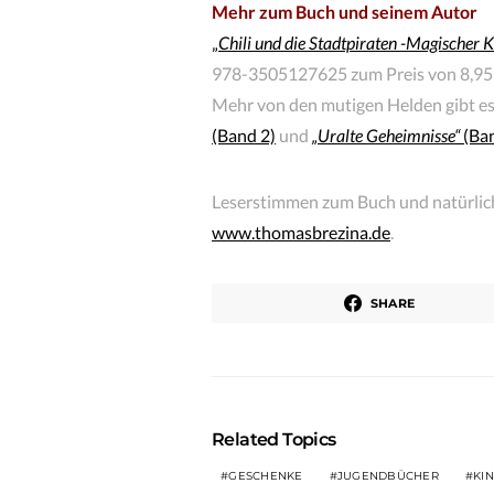
Mehr zum Buch und seinem Autor
„
Chili und die Stadtpiraten -Magischer
978-3505127625 zum Preis von 8,95 €
Mehr von den mutigen Helden gibt es 
(Band 2)
und
„Uralte Geheimnisse“
(Ban
Leserstimmen zum Buch und natürlich 
www.thomasbrezina.de
.
SHARE
Related Topics
GESCHENKE
JUGENDBÜCHER
KI