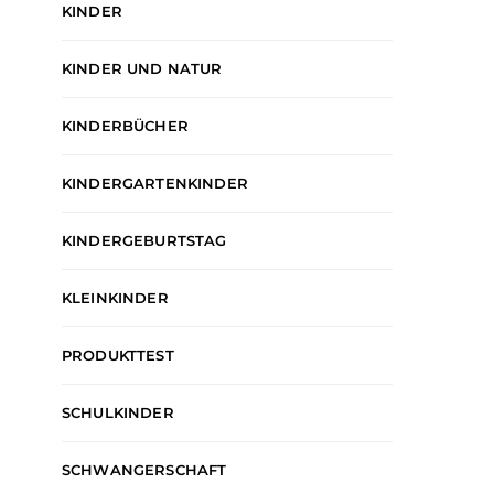
KINDER
KINDER UND NATUR
KINDERBÜCHER
KINDERGARTENKINDER
KINDERGEBURTSTAG
KLEINKINDER
PRODUKTTEST
SCHULKINDER
KINDER
KINDERGARTENKINDER
FAMILIE
KINDER
K
SCHWANGERSCHAFT
KLEINKINDER
SCHULKINDER
Psychologische