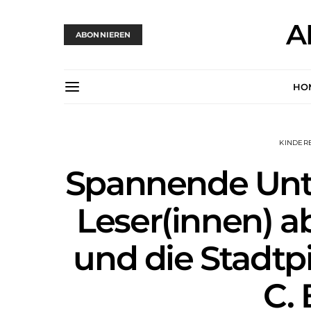
A
ABONNIEREN
HO
KINDER
Spannende Unte
Leser(innen) ab
und die Stadtp
C. 