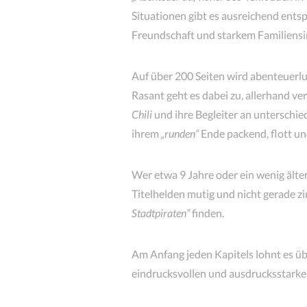
Situationen gibt es ausreichend ent
Freundschaft und starkem Familiensi
Auf über 200 Seiten wird abenteuerl
Rasant geht es dabei zu, allerhand ve
Chili
und ihre Begleiter an unterschied
ihrem
„runden“
Ende packend, flott un
Wer etwa 9 Jahre oder ein wenig älter 
Titelhelden mutig und nicht gerade z
Stadtpiraten“
finden.
Am Anfang jeden Kapitels lohnt es übr
eindrucksvollen und ausdrucksstarke