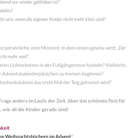
 Abend nur wieder geblieben ist?
 dahin?
 sein, wenn die eigenen Kinder nicht mehr klein sind?
ganz persönliche, eine Moment, in dem einem gewiss wird:
„Der
cht mehr weit“.
 ersten Lichterketten in der Fußgängerzone funkeln? Vielleicht,
r Adventskalenderpäckchen zu kreisen beginnen?
tzchenbäckerei das erste Mal der Teig geknetet wird?
age anders im Laufe der Zeit. Aber das schönste Fest für
l, wie alt die Kinder gerade sind!
hkeit
von Weihnachtsbüchern im Advent
?