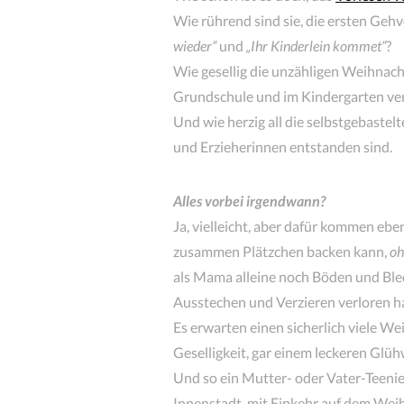
Wie rührend sind sie, die ersten Gehv
wieder“
und
„Ihr Kinderlein kommet“
?
Wie gesellig die unzähligen Weihnacht
Grundschule und im Kindergarten ver
Und wie herzig all die selbstgebastel
und Erzieherinnen entstanden sind.
Alles vorbei irgendwann?
Ja, vielleicht, aber dafür kommen eb
zusammen Plätzchen backen kann,
oh
als Mama alleine noch Böden und Ble
Ausstechen und Verzieren verloren h
Es erwarten einen sicherlich viele W
Geselligkeit, gar einem leckeren Glüh
Und so ein Mutter- oder Vater-Teen
Innenstadt, mit Einkehr auf dem We