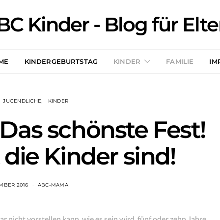
BC Kinder - Blog für Elte
ME
KINDERGEBURTSTAG
KINDER
FAMILIE
IM
JUGENDLICHE
KINDER
Das schönste Fest!
t die Kinder sind!
EMBER 2016
ABC-MAMA
r nicht vorstellen kann, wie es sein wird, fünf oder zehn Jahre