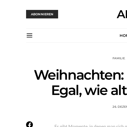
A
ABONNIEREN
HO
FAMILIE
Weihnachten: 
Egal, wie al
26. DEZ
Es gibt Momente, in denen man sich ga