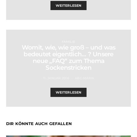
WEITERLESEN
FAMILIE
Womit, wie, wie groß – und was
bedeutet eigentlich… ? Unsere
neue „FAQ“ zum Thema
Sockenstricken
11. JANUAR 2016
ABC-MAMA
WEITERLESEN
DIR KÖNNTE AUCH GEFALLEN