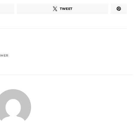
TWEET
MMER