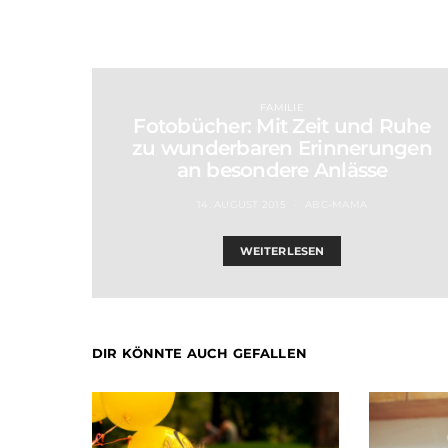
FAMILIE
Fotobücher: Mit Zeit und Ruhe
zu wunderbaren Erinnerungen
an besondere Anlässe
14. AUGUST 2015
ABC-MAMA
WEITERLESEN
DIR KÖNNTE AUCH GEFALLEN