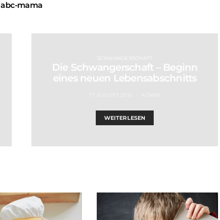
abc-mama
SCHWANGERSCHAFT
Die Schwangerschaft – Beginn
eines neuen Lebensabschnitts
17. AUGUST 2015
ADMIN
WEITERLESEN