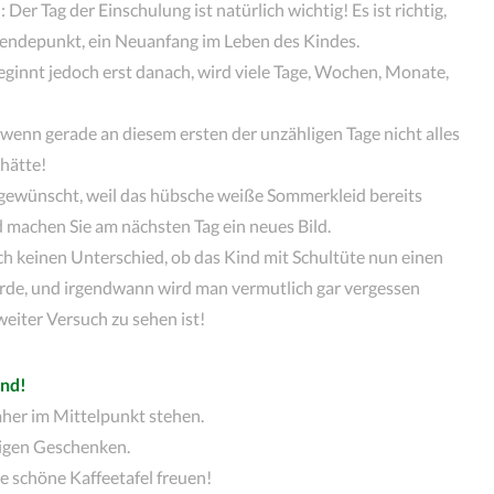
er Tag der Einschulung ist natürlich wichtig! Es ist richtig,
n Wendepunkt, ein Neuanfang im Leben des Kindes.
eginnt jedoch erst danach, wird viele Tage, Wochen, Monate,
 wenn gerade an diesem ersten der unzähligen Tage nicht alles
 hätte!
 gewünscht, weil das hübsche weiße Sommerkleid bereits
nd machen Sie am nächsten Tag ein neues Bild.
ch keinen Unterschied, ob das Kind mit Schultüte nun einen
urde, und irgendwann wird man vermutlich gar vergessen
eiter Versuch zu sehen ist!
ind!
aher im Mittelpunkt stehen.
pigen Geschenken.
ne schöne Kaffeetafel freuen!