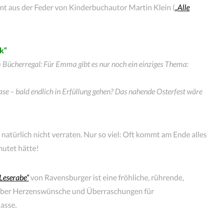
t aus der Feder von Kinderbuchautor Martin Klein (
„Alle
k“
Bücherregal: Für Emma gibt es nur noch ein einziges Thema:
se – bald endlich in Erfüllung gehen? Das nahende Osterfest wäre
 natürlich nicht verraten. Nur so viel: Oft kommt am Ende alles
mutet hätte!
Leserabe“
von Ravensburger ist eine fröhliche, rührende,
e über Herzenswünsche und Überraschungen für
asse.