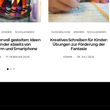
KINDER
SCHULKINDER
JUGENDLICHE
KINDER
SCHULKINDER
innvoll gestalten: Ideen
Kreatives Schreiben für Kinder:
inder abseits von
Übungen zur Förderung der
irm und Smartphone
Fantasie
N
17. FEBRUAR 2026
ADMIN
29. JULI 2025