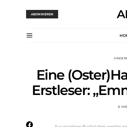
A
ABONNIEREN
HO
KINDER
Eine (Oster)H
Erstleser: „E
8. MÄ
Aus einzelnen Buchstaben werden er