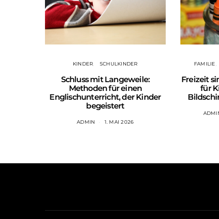
KINDER
SCHULKINDER
FAMILIE
Schluss mit Langeweile:
Freizeit s
Methoden für einen
für K
Englischunterricht, der Kinder
Bildsch
begeistert
ADMI
ADMIN
1. MAI 2026