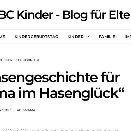
BC Kinder - Blog für Elte
ME
KINDERGEBURTSTAG
KINDER
FAMILIE
IM
BÜCHER
SCHULKINDER
asengeschichte für
mma im Hasenglück“
RZ 2013
ABC-MAMA
ste Worte. Wörter werden zusammen zu kleinen Sätzen – Es