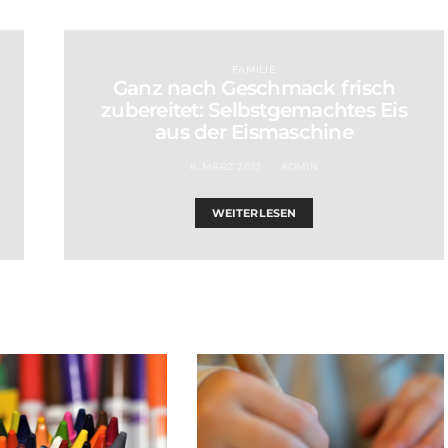
FAMILIE
Ganz nach Geschmack frisch
zubereitet: Selbstgemachtes Eis
aus der Eismaschine
8. MÄRZ 2013
ADMIN
WEITERLESEN