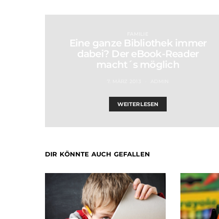
FAMILIE
Eine ganze Bibliothek immer
dabei? Der eBook-Reader
macht´s möglich
7. MÄRZ 2013
ADMIN
WEITERLESEN
DIR KÖNNTE AUCH GEFALLEN