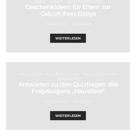
BABYS
GEBURT
SCHWANGERSCHAFT
Geschenkideen für Eltern zur
Geburt ihres Babys
17. APRIL 2013
ABC-MAMA
WEITERLESEN
JUGENDLICHE
KINDER UND NATUR
KINDERGEBURTSTAG
SCHULKINDER
Antworten zu den Quizfragen des
Fragebogens „Haustiere“
19. APRIL 2013
ABC-MAMA
WEITERLESEN