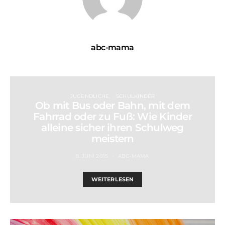
abc-mama
JUGENDLICHE
SCHULKINDER
Ob mit Bus oder Bahn, mit dem
Fahrrad oder zu Fuß: Wie Kinder
alleine sicher ihren Schulweg
meistern
8. JUNI 2015
ABC-MAMA
WEITERLESEN