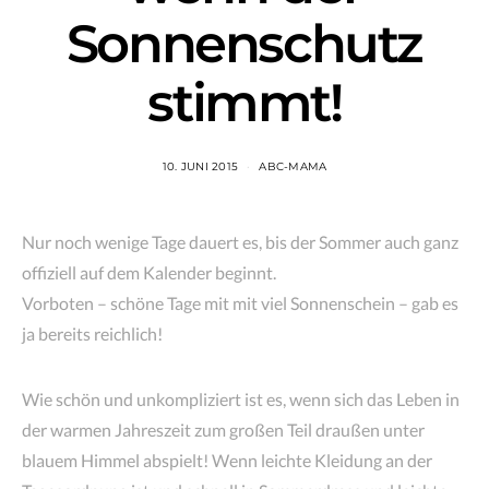
Sonnenschutz
stimmt!
10. JUNI 2015
ABC-MAMA
Nur noch wenige Tage dauert es, bis der Sommer auch ganz
offiziell auf dem Kalender beginnt.
Vorboten – schöne Tage mit mit viel Sonnenschein – gab es
ja bereits reichlich!
Wie schön und unkompliziert ist es, wenn sich das Leben in
der warmen Jahreszeit zum großen Teil draußen unter
blauem Himmel abspielt! Wenn leichte Kleidung an der