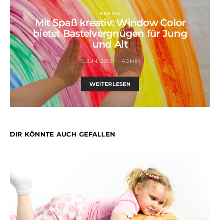
KINDER
Mit Spaß kreativ: Window Color
bietet Bastelvergnügen für Jung
und Alt
11. JUNI 2015
ADMIN
WEITERLESEN
DIR KÖNNTE AUCH GEFALLEN