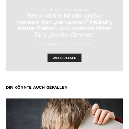
JUGENDLICHE
SCHULKINDER
Wenn kleine Kinder größer
werden: Von „verrückten“ Möbeln,
neuen Farben und anderen Ideen
für’s „Teenie-Zimmer“
3. NOVEMBER 2010
ABC-MAMA
WEITERLESEN
DIR KÖNNTE AUCH GEFALLEN