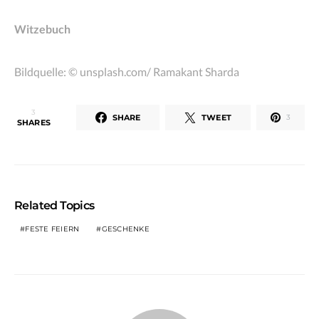
Witzebuch
Bildquelle: © unsplash.com/ Ramakant Sharda
3
SHARE
TWEET
3
SHARES
Related Topics
FESTE FEIERN
GESCHENKE