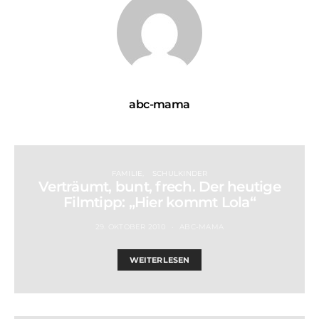
abc-mama
FAMILIE
SCHULKINDER
Verträumt, bunt, frech. Der heutige
Filmtipp: „Hier kommt Lola“
29. OKTOBER 2010
ABC-MAMA
WEITERLESEN