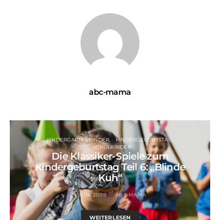
abc-mama
KINDERGARTENKINDER
KINDERGEBURTSTAG
SCHULKINDER
Die Klassiker-Spiele zum
Kindergeburtstag Teil 6: „Blinde
Kuh“
1. JUNI 2009
ABC-MAMA
WEITERLESEN