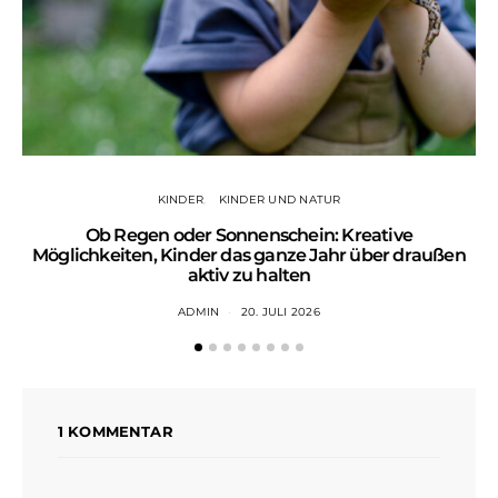
KINDER
KINDER UND NATUR
Ob Regen oder Sonnenschein: Kreative
Wa
Möglichkeiten, Kinder das ganze Jahr über draußen
aktiv zu halten
ADMIN
20. JULI 2026
1 KOMMENTAR