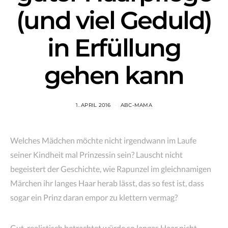
(und viel Geduld)
in Erfüllung
gehen kann
1. APRIL 2016
ABC-MAMA
Welches Mädchen möchte nicht irgendwann im Laufe
seiner Kindheit mal Prinzessin sein? Lauscht nicht
begeistert der Geschichte, wie Rapunzel im gleichnamigen
Märchen ihr langes Haar herab lässt, das so fest ist, dass
sogar ein Prinz daran empor zu klettern vermag?
Gut, realistisch betrachtet würde so langes Haar nicht