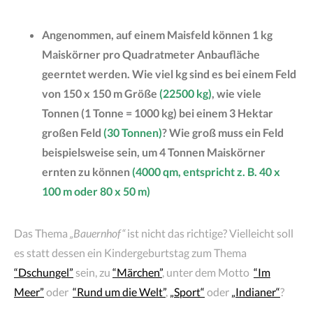
Angenommen, auf einem Maisfeld können 1 kg
Maiskörner pro Quadratmeter Anbaufläche
geerntet werden. Wie viel kg sind es bei einem Feld
von 150 x 150 m Größe
(22500 kg)
, wie viele
Tonnen (1 Tonne = 1000 kg) bei einem 3 Hektar
großen Feld
(30 Tonnen)
? Wie groß muss ein Feld
beispielsweise sein, um 4 Tonnen Maiskörner
ernten zu können
(4000 qm, entspricht z. B. 40 x
100 m oder 80 x 50 m)
Das Thema
„Bauernhof“
ist nicht das richtige? Vielleicht soll
es statt dessen ein Kindergeburtstag zum Thema
“Dschungel”
sein, zu
“Märchen”
, unter dem Motto
“Im
Meer”
oder
“Rund um die Welt”
,
„Sport“
oder
„Indianer“
?