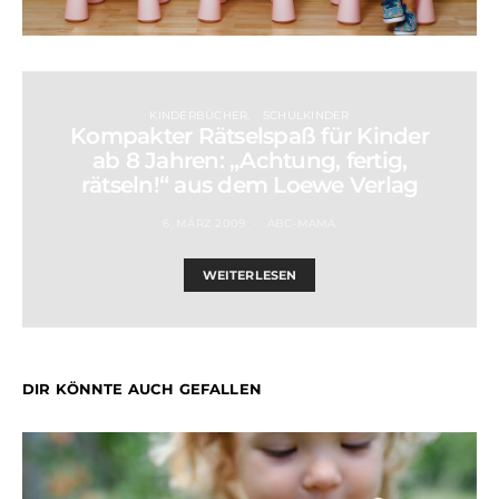
KINDERBÜCHER
SCHULKINDER
Kompakter Rätselspaß für Kinder
ab 8 Jahren: „Achtung, fertig,
rätseln!“ aus dem Loewe Verlag
6. MÄRZ 2009
ABC-MAMA
WEITERLESEN
DIR KÖNNTE AUCH GEFALLEN