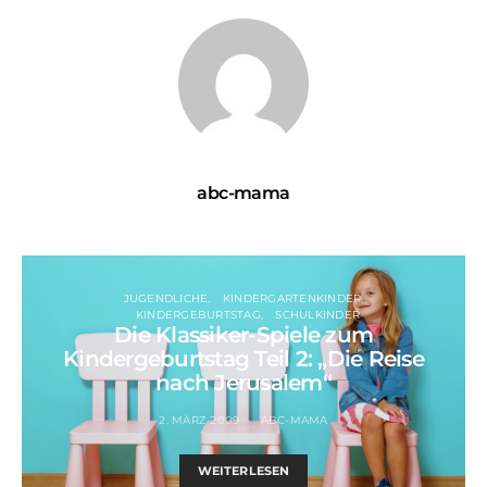
abc-mama
JUGENDLICHE
KINDERGARTENKINDER
KINDERGEBURTSTAG
SCHULKINDER
Die Klassiker-Spiele zum
Kindergeburtstag Teil 2: „Die Reise
nach Jerusalem“
2. MÄRZ 2009
ABC-MAMA
WEITERLESEN