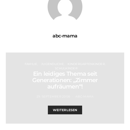
abc-mama
FAMILIE
JUGENDLICHE
KINDERGARTENKINDER
SCHULKINDER
Ein leidiges Thema seit
Generationen: „Zimmer
aufräumen“!
29. SEPTEMBER 2008
ABC-MAMA
WEITERLESEN