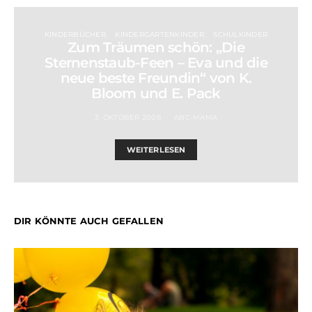
KINDERBÜCHER
KINDERGARTENKINDER
SCHULKINDER
Zum Träumen schön: „Die
Sternenstaub-Feen – Eva und die
neue beste Freundin“ von K.
Bloom und E. Pack
3. OKTOBER 2008
ABC-MAMA
WEITERLESEN
DIR KÖNNTE AUCH GEFALLEN