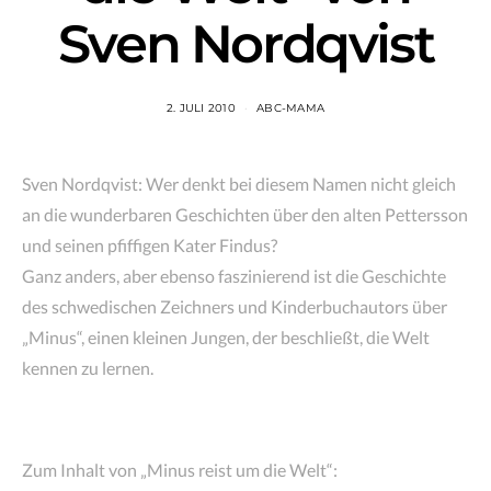
Sven Nordqvist
2. JULI 2010
ABC-MAMA
Sven Nordqvist: Wer denkt bei diesem Namen nicht gleich
an die wunderbaren Geschichten über den alten Pettersson
und seinen pfiffigen Kater Findus?
Ganz anders, aber ebenso faszinierend ist die Geschichte
des schwedischen Zeichners und Kinderbuchautors über
„Minus“, einen kleinen Jungen, der beschließt, die Welt
kennen zu lernen.
Zum Inhalt von „Minus reist um die Welt“: