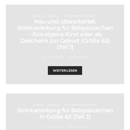
BABYS
FAMILIE
SCHWANGERSCHAFT
Neu und überarbeitet:
Strickanleitung für Babysöckchen
– fürs eigene Kind oder als
Geschenk zur Geburt (Größe 62)
(Teil 1)
30. JUNI 2010
ABC-MAMA
WEITERLESEN
BABYS
FAMILIE
SCHWANGERSCHAFT
Strickanleitung für Babysöckchen
in Größe 62 (Teil 2)
5. JULI 2010
ABC-MAMA