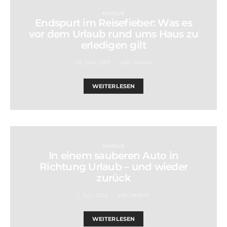
FAMILIE
Endspurt im Reisefieber: Was es
vor dem Urlaub rund ums Haus zu
erledigen gilt
26. JUNI 2015
ABC-MAMA
WEITERLESEN
FAMILIE
In einem sauberen Auto in
Richtung Urlaub – und wieder
zurück
1. JULI 2015
ABC-MAMA
WEITERLESEN