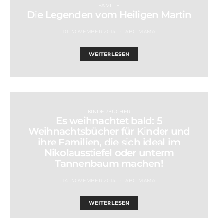
FAMILIE
Die Legenden vom Heiligen Martin
10. NOVEMBER 2014
ABC-MAMA
WEITERLESEN
KINDERBÜCHER
Es weihnachtet bald: 5
Weihnachtsbücher für Kinder und
ihre Familien, die sich ideal im
Nikolausstiefel oder unterm
Tannenbaum machen!
14. NOVEMBER 2014
ABC-MAMA
WEITERLESEN