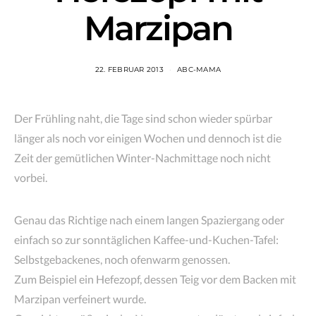
Marzipan
22. FEBRUAR 2013
ABC-MAMA
Der Frühling naht, die Tage sind schon wieder spürbar
länger als noch vor einigen Wochen und dennoch ist die
Zeit der gemütlichen Winter-Nachmittage noch nicht
vorbei.
Genau das Richtige nach einem langen Spaziergang oder
einfach so zur sonntäglichen Kaffee-und-Kuchen-Tafel:
Selbstgebackenes, noch ofenwarm genossen.
Zum Beispiel ein Hefezopf, dessen Teig vor dem Backen mit
Marzipan verfeinert wurde.