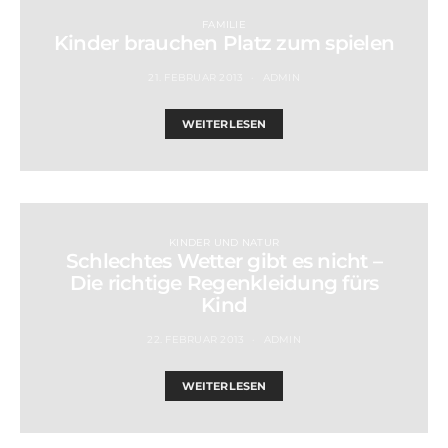
FAMILIE
Kinder brauchen Platz zum spielen
21. FEBRUAR 2013
ADMIN
WEITERLESEN
KINDER UND NATUR
Schlechtes Wetter gibt es nicht –
Die richtige Regenkleidung fürs
Kind
22. FEBRUAR 2013
ADMIN
WEITERLESEN