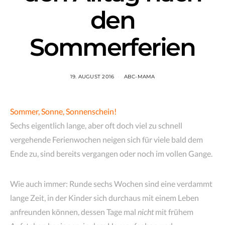
den
Sommerferien
19. AUGUST 2016
ABC-MAMA
Sommer, Sonne, Sonnenschein!
Sechs eigentlich lange, aber oft doch viel zu schnell
vergehende Ferienwochen neigen sich für viele bald dem
Ende zu, sind bereits vergangen oder noch im vollen Gange.
Wie auch immer: Runde sechs Wochen sind eine verdammt
lange Zeit, in der Kinder sich durchaus mit einem Leben
anfreunden können, dessen Tage mal
nicht
mit frühem