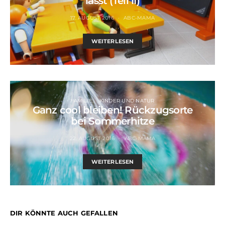
lässt (Teil II)
17. AUGUST 2016
ABC-MAMA
WEITERLESEN
FAMILIE
KINDER UND NATUR
Ganz cool bleiben! Rückzugsorte
bei Sommerhitze
22. AUGUST 2016
ABC-MAMA
WEITERLESEN
DIR KÖNNTE AUCH GEFALLEN