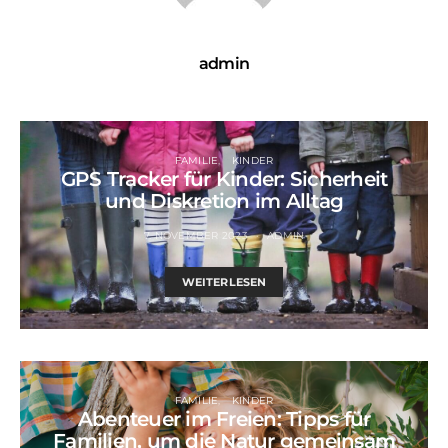
admin
FAMILIE
KINDER
GPS Tracker für Kinder: Sicherheit
und Diskretion im Alltag
7. NOVEMBER 2023
ADMIN
WEITERLESEN
FAMILIE
KINDER
Abenteuer im Freien: Tipps für
Familien, um die Natur gemeinsam