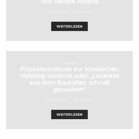
von Renate Ahrens
11. JUNI 2010
ABC-MAMA
WEITERLESEN
FAMILIE
Pizzaalternativen zur klassischen
Hefeteig-Variante oder: „Leckeres
aus dem Backofen, schnell
gezaubert“
16. JUNI 2010
ABC-MAMA
WEITERLESEN