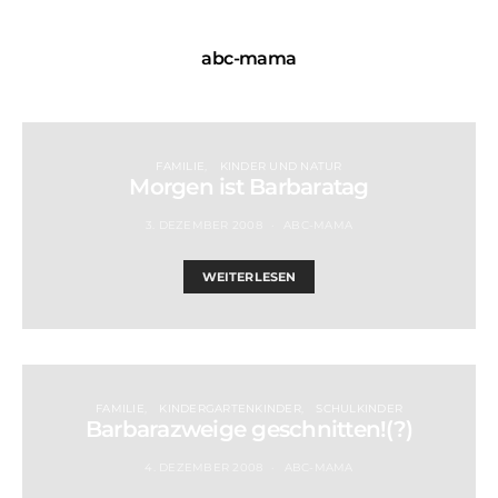
abc-mama
FAMILIE
KINDER UND NATUR
Morgen ist Barbaratag
3. DEZEMBER 2008
ABC-MAMA
WEITERLESEN
FAMILIE
KINDERGARTENKINDER
SCHULKINDER
Barbarazweige geschnitten!(?)
4. DEZEMBER 2008
ABC-MAMA