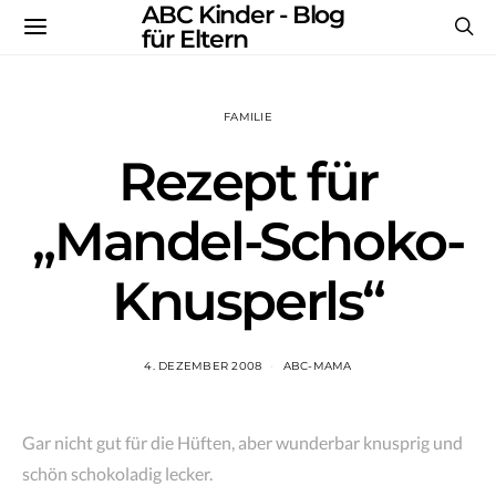
ABC Kinder - Blog
für Eltern
FAMILIE
Rezept für
„Mandel-Schoko-
Knusperls“
4. DEZEMBER 2008
ABC-MAMA
Gar nicht gut für die Hüften, aber wunderbar knusprig und
schön schokoladig lecker.