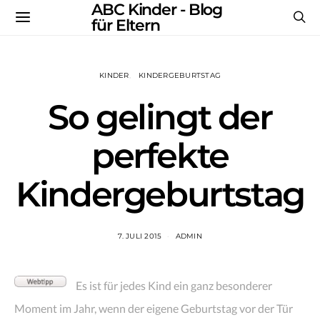
ABC Kinder - Blog
für Eltern
KINDER
KINDERGEBURTSTAG
So gelingt der
perfekte
Kindergeburtstag
7. JULI 2015
ADMIN
Es ist für jedes Kind ein ganz besonderer
Moment im Jahr, wenn der eigene Geburtstag vor der Tür