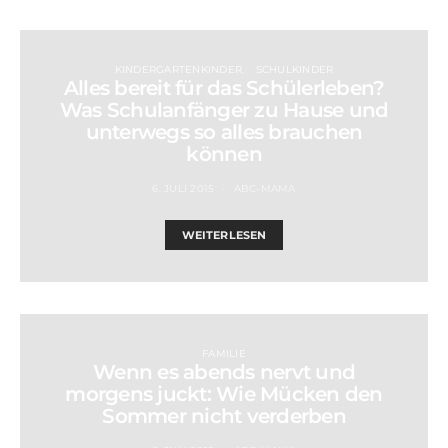
KINDERGARTENKINDER
SCHULKINDER
Alles bereit für das Schülerleben?
Was Schulanfänger zu Hause und
unterwegs so alles brauchen
können
6. JULI 2015
ABC-MAMA
WEITERLESEN
FAMILIE
Wenn es abends nervt und
morgens juckt: Wie Mücken den
Sommer nicht verderben