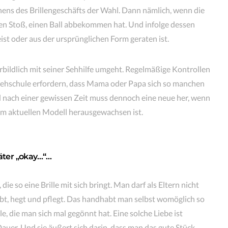
ns des Brillengeschäfts der Wahl. Dann nämlich, wenn die
inen Stoß, einen Ball abbekommen hat. Und infolge dessen
st oder aus der ursprünglichen Form geraten ist.
bildlich mit seiner Sehhilfe umgeht. Regelmäßige Kontrollen
Sehschule erfordern, dass Mama oder Papa sich so manchen
nach einer gewissen Zeit muss dennoch eine neue her, wenn
m aktuellen Modell herausgewachsen ist.
päter „okay…“…
ie so eine Brille mit sich bringt. Man darf als Eltern nicht
ebt, hegt und pflegt. Das handhabt man selbst womöglich so
e, die man sich mal gegönnt hat. Eine solche Liebe ist
Dauer. Und sie äußert sich darin, dass man das gute Stück