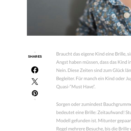
4
Braucht das eigene Kind eine Brille, si
SHARES
Angst haben müssen, dass das Kind i
Nein. Diese Zeiten sind zum Glück läng
Begleiter. Für manch ein Kind oder Jug
Quasi-“Must Have“.
4
Sorgen oder zumindest Bauchgrummeln
bedeutet eine Brille: Zeitaufwand! S
Modell gefunden ist. Mitunter gepaar
Regel mehrere Besuche, bis die Brille