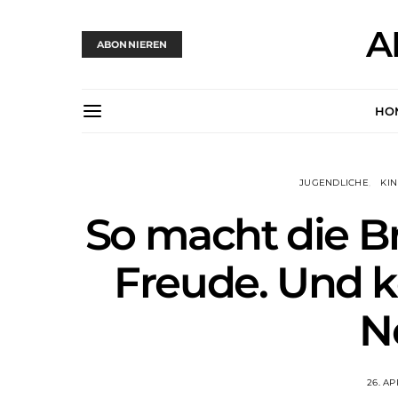
A
ABONNIEREN
HO
JUGENDLICHE
KI
So macht die Br
Freude. Und k
N
26. AP