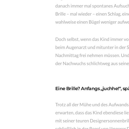
danach immer mal spontanes Aufsuche
Brille – mal wieder – einen Schlag, e
wahlweise einen Bügel weniger aufwei
Doch selbst, wenn das Kind immer vor
beim Augenarzt und mitunter in der 
Nachmittag frei nehmen müssen. Und 
der Nachwuchs schlichtweg aus seine
Eine Brille? Anfangs „juchhe!“, s
Trotz all der Mühe und des Aufwands, d
erwarten, dass das Kind ebendiese li
mit seiner teuren Designersonnenbrill
schließlich in der Regel von längerer 