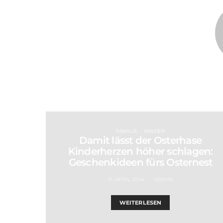
FAMILIE
KINDER
Damit lässt der Osterhase
Kinderherzen höher schlagen:
Geschenkideen fürs Osternest
11. APRIL 2014
ADMIN
WEITERLESEN