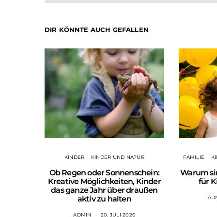
DIR KÖNNTE AUCH GEFALLEN
KINDER
KINDER UND NATUR
FAMILIE
K
Ob Regen oder Sonnenschein:
Warum si
Kreative Möglichkeiten, Kinder
für K
das ganze Jahr über draußen
aktiv zu halten
AD
ADMIN
20. JULI 2026