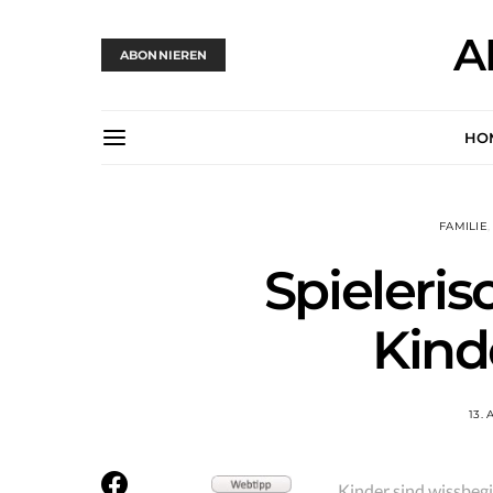
A
ABONNIEREN
HO
FAMILIE
Spieleris
Kind
13. 
Kinder sind wissbegi