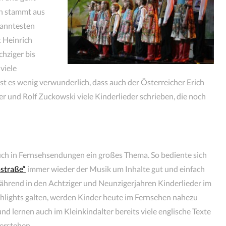
rn stammt aus
kanntesten
 Heinrich
chziger bis
viele
st es wenig verwunderlich, dass auch der Österreicher Erich
r und Rolf Zuckowski viele Kinderlieder schrieben, die noch
uch in Fernsehsendungen ein großes Thema. So bediente sich
straße“
immer wieder der Musik um Inhalte gut und einfach
ährend in den Achtziger und Neunzigerjahren Kinderlieder im
hlights galten, werden Kinder heute im Fernsehen nahezu
und lernen auch im Kleinkindalter bereits viele englische Texte
verstehen.