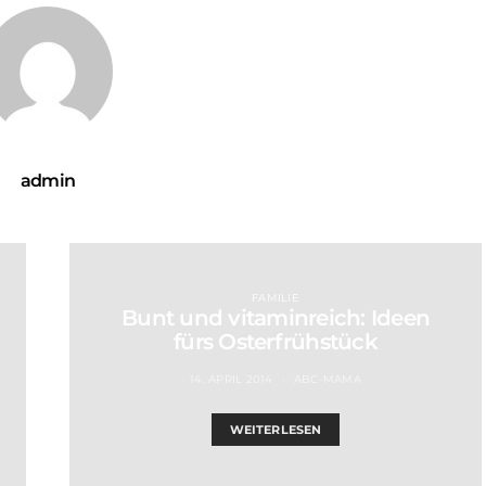
admin
FAMILIE
Bunt und vitaminreich: Ideen
fürs Osterfrühstück
14. APRIL 2014
ABC-MAMA
WEITERLESEN