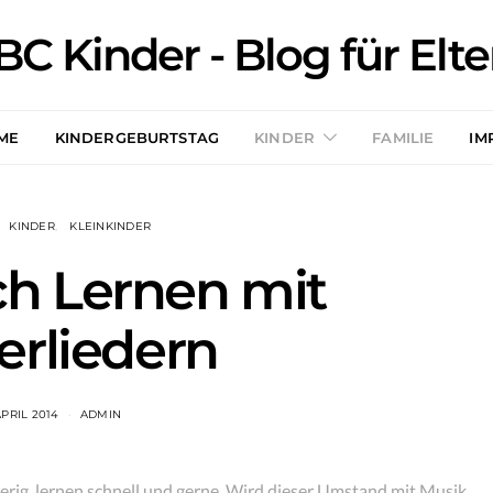
BC Kinder - Blog für Elte
ME
KINDERGEBURTSTAG
KINDER
FAMILIE
IM
KINDER
KLEINKINDER
ch Lernen mit
erliedern
APRIL 2014
ADMIN
erig, lernen schnell und gerne. Wird dieser Umstand mit Musik