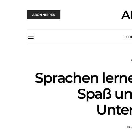
A
ABONNIEREN
HO
Sprachen lerne
Spaß und
Unte
18.