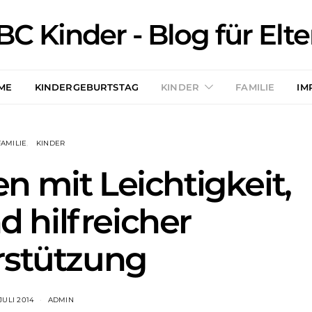
BC Kinder - Blog für Elte
ME
KINDERGEBURTSTAG
KINDER
FAMILIE
IM
FAMILIE
KINDER
n mit Leichtigkeit,
 hilfreicher
rstützung
 JULI 2014
ADMIN