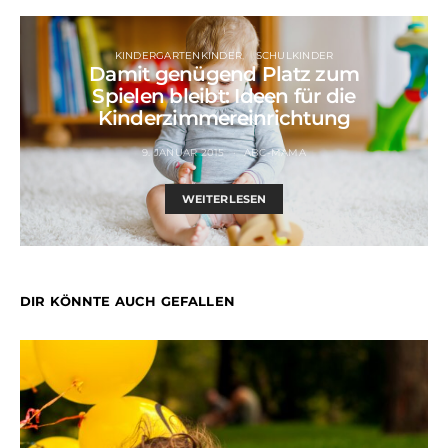
KINDERGARTENKINDER
SCHULKINDER
Damit genügend Platz zum
Spielen bleibt: Ideen für die
Kinderzimmereinrichtung
9. JANUAR 2015
ABC-MAMA
WEITERLESEN
DIR KÖNNTE AUCH GEFALLEN