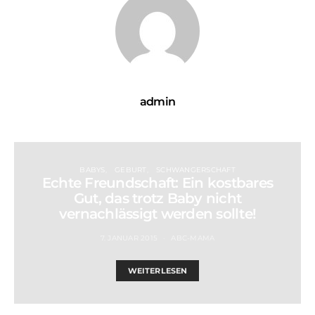
admin
BABYS
GEBURT
SCHWANGERSCHAFT
Echte Freundschaft: Ein kostbares
Gut, das trotz Baby nicht
vernachlässigt werden sollte!
7. JANUAR 2015
ABC-MAMA
WEITERLESEN