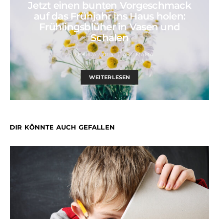
Jetzt einen bunten Vorgeschmack
auf das Frühjahr ins Haus holen:
Frühlingsblüher in Vasen und
Schalen
25. FEBRUAR 2015
ABC-MAMA
WEITERLESEN
DIR KÖNNTE AUCH GEFALLEN