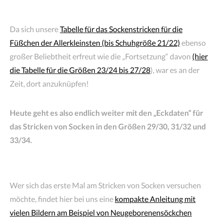
Da sich unsere
Tabelle für das Sockenstricken für die
Füßchen der Allerkleinsten (bis Schuhgröße 21/22)
ebenso
großer Beliebtheit erfreut wie die „Fortsetzung“ davon
(hier
die Tabelle für die Größen 23/24 bis 27/28
), war es an der
Zeit, dort anzuknüpfen!
Heute geht es also endlich weiter mit den „Eckdaten“ für
das Stricken von Socken in den Größen 29/30, 31/32 und
33/34.
Wer sich das erste Mal am Stricken von Socken versuchen
möchte, findet hier bei uns eine
kompakte Anleitung mit
vielen Bildern am Beispiel von Neugeborenensöckchen