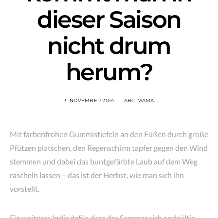
dieser Saison
nicht drum
herum?
3. NOVEMBER 2014
ABC-MAMA
Mit farbenfrohen Gummistiefeln an den Füßen durch große
Pfützen platschen, den Regenschirm tapfer gegen den Wind
stemmen und dabei das buntgefärbte Laub auf dem Weg
rascheln lassen – das ist der Herbst, wie man sich ihn
vorstellt.
Ein weiteres Indiz dafür, dass der Sommer sich endgültig