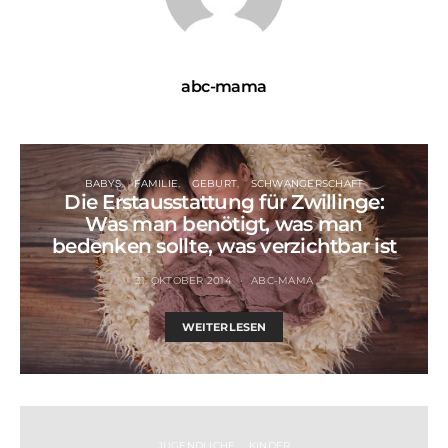
abc-mama
BABYS
FAMILIE
GEBURT
SCHWANGERSCHAFT
Die Erstausstattung für Zwillinge:
Was man benötigt, was man
bedenken sollte, was verzichtbar ist
31. OKTOBER 2014
ABC-MAMA
WEITERLESEN
JUGENDLICHE
KINDER