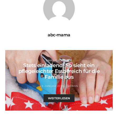
abc-mama
FAMILIE
KINDER
Stets einladend! So sieht ein
pflegeleichter Essbereich für die
Familie aus
23. JANUAR 2018
ADMIN
WEITERLESEN