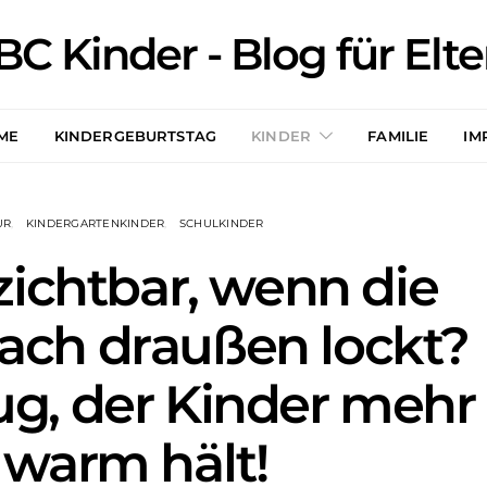
BC Kinder - Blog für Elte
ME
KINDERGEBURTSTAG
KINDER
FAMILIE
IM
UR
KINDERGARTENKINDER
SCHULKINDER
zichtbar, wenn die
ach draußen lockt?
g, der Kinder mehr
 warm hält!