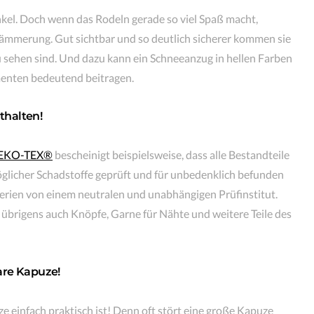
kel. Doch wenn das Rodeln gerade so viel Spaß macht,
Dämmerung. Gut sichtbar und so deutlich sicherer kommen sie
 sehen sind. Und dazu kann ein Schneeanzug in hellen Farben
menten bedeutend beitragen.
nthalten!
OEKO-TEX®
bescheinigt beispielsweise, dass alle Bestandteile
öglicher Schadstoffe geprüft und für unbedenklich befunden
erien von einem neutralen und unabhängigen Prüfinstitut.
übrigens auch Knöpfe, Garne für Nähte und weitere Teile des
are Kapuze!
einfach praktisch ist! Denn oft stört eine große Kapuze