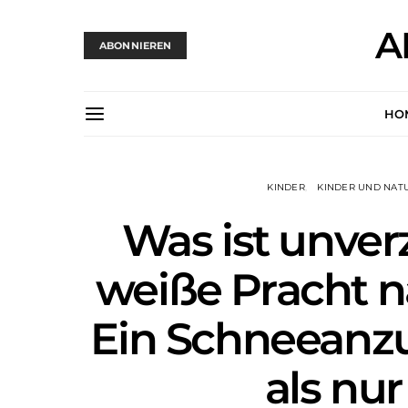
A
ABONNIEREN
HO
KINDER
KINDER UND NAT
Was ist unver
weiße Pracht n
Ein Schneeanzu
als nur