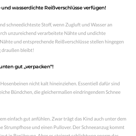
te und wasserdichte Reißverschlüsse verfügen!
und schneedichteste Stoff, wenn Zugluft und Wasser an
urch unzureichend verarbeitete Nähte und undichte
e Nähte und entsprechende Reißverschlüsse stellen hingegen
g draußen bleibt!
 unten gut „verpacken“!
Hosenbeinen nicht kalt hineinziehen. Essentiell dafür sind
 weiche Bündchen, die gleichermaßen eindringendem Schnee
em einfach gut anfühlen. Zwar trägt das Kind auch unter dem
ne Strumpfhose und einen Pullover. Der Schneeanzug kommt
 Haut in Berührung. Aber es steigert schlichtweg enorm das