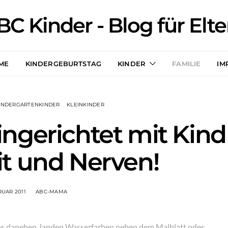
BC Kinder - Blog für Elte
ME
KINDERGEBURTSTAG
KINDER
FAMILIE
IM
INDERGARTENKINDER
KLEINKINDER
ingerichtet mit Kind
it und Nerven!
RUAR 2011
ABC-MAMA
as daneben, landen Wasserfarben neben dem Malblatt oder