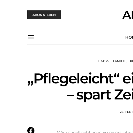
A
ABONNIEREN
HO
BABYS
FAMILIE
K
„Pflegeleicht“ e
– spart Ze
25. FEB
Wie schnell geht beim Essen mal etw