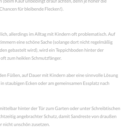
 (beim Kauf unbedingt drauf achten, denn je höher die
Chancen für bleibende Flecken!).
ch, allerdings im Alltag mit Kindern oft problematisch. Auf
zimmern eine schöne Sache (solange dort nicht regelmäßig
en gebastelt wird), wird ein Teppichboden hinter der
 oft zum heiklen Schmutzfänger.
den Füßen, auf Dauer mit Kindern aber eine sinnvolle Lösung
h in staubigen Ecken oder am gemeinsamen Essplatz nach
mittelbar hinter der Tür zum Garten oder unter Schreibtischen
echtzeitig angebrachter Schutz, damit Sandreste von draußen
r nicht unschön zusetzen.