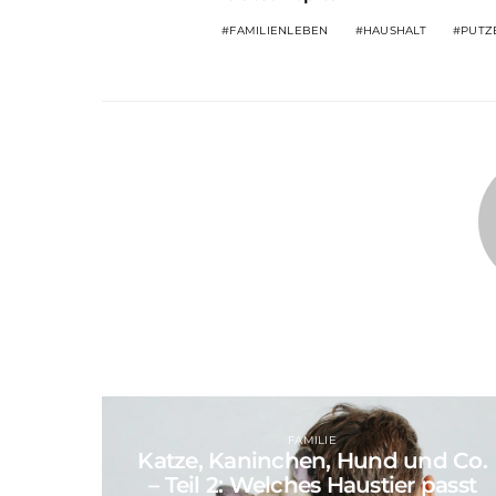
FAMILIENLEBEN
HAUSHALT
PUTZ
FAMILIE
Katze, Kaninchen, Hund und Co.
– Teil 2: Welches Haustier passt