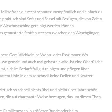
s Mikrofaser, die recht schmutzunempfindlich und einfach zu
 praktisch sind Sofas und Sessel mit Bezügen, die von Zeit zu
r Waschmaschine gereinigt werden können.
ers gemusterte Stoffen stechen zwischen den Waschgängen
ubern Gemütlichkeit ins Wohn- oder Esszimmer. Wo
wo gemalt und auch mal gebastelt wird, ist eine Oberfläche
mmt, sich im Bedarfsfall gut reinigen und pflegen lässt.
artem Holz, in dem so schnell keine Dellen und Kratzer
tisch so schnell nichts übel und bleibt über Jahre schön,
ren, die auf charmante Weise bezeugen, das um diesen Tisch
eim Familienessen in größerer Runde oder beim