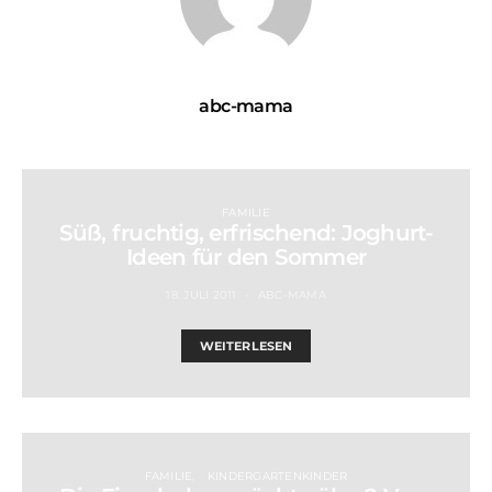
abc-mama
FAMILIE
Süß, fruchtig, erfrischend: Joghurt-
Ideen für den Sommer
18. JULI 2011
ABC-MAMA
WEITERLESEN
FAMILIE
KINDERGARTENKINDER