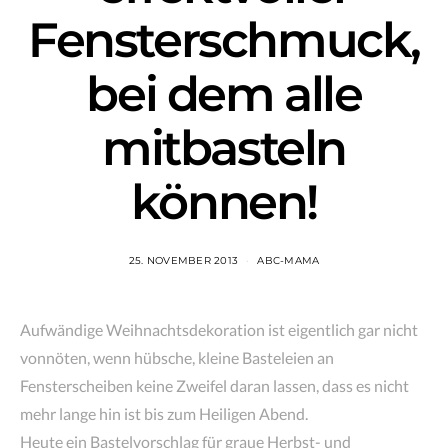
Fensterschmuck,
bei dem alle
mitbasteln
können!
25. NOVEMBER 2013
ABC-MAMA
Aufwändige Weihnachtsdekoration ist eigentlich gar nicht
vonnöten, wenn hübsche, kleine Basteleien an
Fensterscheiben keine Zweifel daran lassen, dass es nicht
mehr lange hin ist bis zum Heiligen Abend.
Heute ein Bastelvorschlag für graue Herbst- und