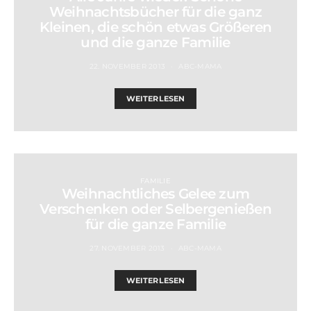
Weihnachtsbücher für die ganz
Kleinen, die schön etwas Größeren
und die ganze Familie
22. NOVEMBER 2013
ABC-MAMA
WEITERLESEN
FAMILIE
Weihnachtliches Gelee zum
Verschenken oder Selbergenießen
für die ganze Familie
27. NOVEMBER 2013
ABC-MAMA
WEITERLESEN