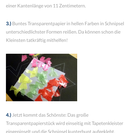
einer Kantenlänge von 11 Zentimetern.
3.)
Buntes Transparentpapier in hellen Farben in Schnipsel
unterschiedlichster Formen reißen. Da können schon die
Kleinsten tatkräftig mithelfen!
4.)
Jetzt kommt das Schönste: Das große
Transparentpapierstück wird einseitig mit Tapetenkleister
eingepinselt und die Schnipsel kunterbunt aufgeklebt.