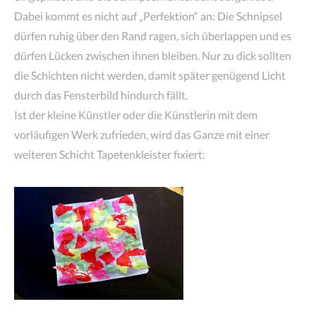
Dabei kommt es nicht auf „Perfektion“ an: Die Schnipsel
dürfen ruhig über den Rand ragen, sich überlappen und es
dürfen Lücken zwischen ihnen bleiben. Nur zu dick sollten
die Schichten nicht werden, damit später genügend Licht
durch das Fensterbild hindurch fällt.
Ist der kleine Künstler oder die Künstlerin mit dem
vorläufigen Werk zufrieden, wird das Ganze mit einer
weiteren Schicht Tapetenkleister fixiert: