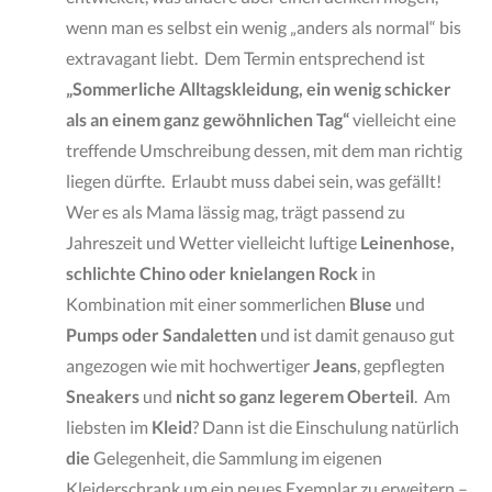
wenn man es selbst ein wenig „anders als normal“ bis
extravagant liebt. Dem Termin entsprechend ist
„Sommerliche Alltagskleidung, ein wenig schicker
als an einem ganz gewöhnlichen Tag“
vielleicht eine
treffende Umschreibung dessen, mit dem man richtig
liegen dürfte. Erlaubt muss dabei sein, was gefällt!
Wer es als Mama lässig mag, trägt passend zu
Jahreszeit und Wetter vielleicht luftige
Leinenhose,
schlichte Chino oder knielangen Rock
in
Kombination mit einer sommerlichen
Bluse
und
Pumps oder Sandaletten
und ist damit genauso gut
angezogen wie mit hochwertiger
Jeans
, gepflegten
Sneakers
und
nicht so ganz legerem Oberteil
. Am
liebsten im
Kleid
? Dann ist die Einschulung natürlich
die
Gelegenheit, die Sammlung im eigenen
Kleiderschrank um ein neues Exemplar zu erweitern –