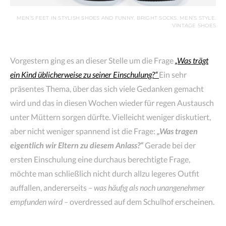
MEN’S FEET IN STYLISH SHOES AND FUNNY, BRIGHT SOCKS. MEN’S STYLE.
VINTAGE SHOES
Vorgestern ging es an dieser Stelle um die Frage
„Was trägt
ein Kind üblicherweise zu seiner Einschulung?“
Ein sehr
präsentes Thema, über das sich viele Gedanken gemacht
wird und das in diesen Wochen wieder für regen Austausch
unter Müttern sorgen dürfte. Vielleicht weniger diskutiert,
aber nicht weniger spannend ist die Frage:
„Was tragen
eigentlich wir Eltern zu diesem Anlass?“
Gerade bei der
ersten Einschulung eine durchaus berechtigte Frage,
möchte man schließlich nicht durch allzu legeres Outfit
auffallen, andererseits
– was häufig als noch unangenehmer
empfunden wird –
overdressed auf dem Schulhof erscheinen.