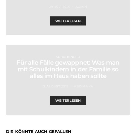
29. JULI 2015
ADMIN
WEITERLESEN
SCHULKINDER
Für alle Fälle gewappnet: Was man
mit Schulkindern in der Familie so
alles im Haus haben sollte
3. AUGUST 2015
ABC-MAMA
WEITERLESEN
DIR KÖNNTE AUCH GEFALLEN