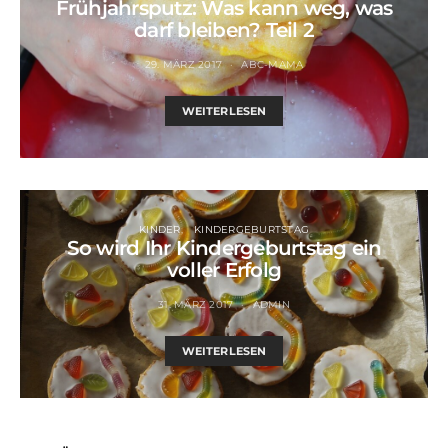
Frühjahrsputz: Was kann weg, was
darf bleiben? Teil 2
29. MÄRZ 2017
ABC-MAMA
WEITERLESEN
KINDER
KINDERGEBURTSTAG
So wird Ihr Kindergeburtstag ein
voller Erfolg
31. MÄRZ 2017
ADMIN
WEITERLESEN