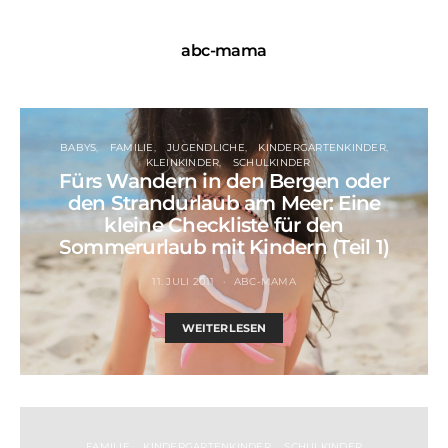
abc-mama
BABYS
FAMILIE
JUGENDLICHE
KINDERGARTENKINDER
KLEINKINDER
SCHULKINDER
Fürs Wandern in den Bergen oder
den Strandurlaub am Meer: Eine
kleine Checkliste für den
Sommerurlaub mit Kindern (Teil 1)
11. JULI 2011
ABC-MAMA
WEITERLESEN
FAMILIE
KINDERGARTENKINDER
SCHULKINDER