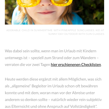
ADORABLE CHILD IN SUMMERTIME WITH PINEAPPLE SUNGLASSES. KID AT
SUNNY DAY OUTDOOR WITH SUN GLASSES
Was dabei sein sollte, wenn man im Urlaub mit Kindern
unterwegs ist – speziell zum Strand oder zum Wandern –
verraten die vor zwei Tagen
hier erschienenen Checklisten
.
Heute werden diese ergänzt mit allem Möglichen, was sich
als „allgemeine“ Begleiter im Urlaub schon oft bewähren
konnte und mit dem, woran man vor der Abreise unter
anderem so denken sollte – natürlich wieder rein subjektiv
aus Elternsicht und ohne Anspruch auf Vollständigkeit*.