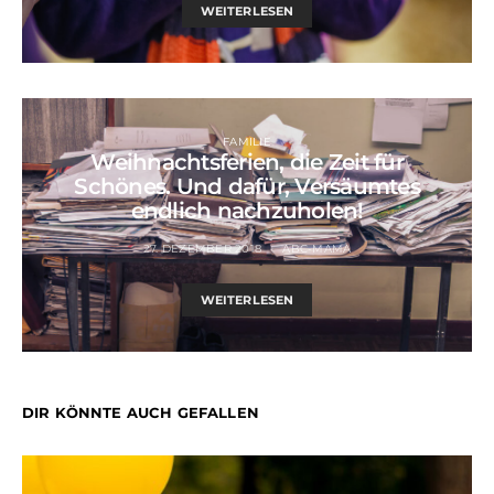
WEITERLESEN
FAMILIE
Weihnachtsferien, die Zeit für
Schönes. Und dafür, Versäumtes
endlich nachzuholen!
27. DEZEMBER 2018
ABC-MAMA
WEITERLESEN
DIR KÖNNTE AUCH GEFALLEN