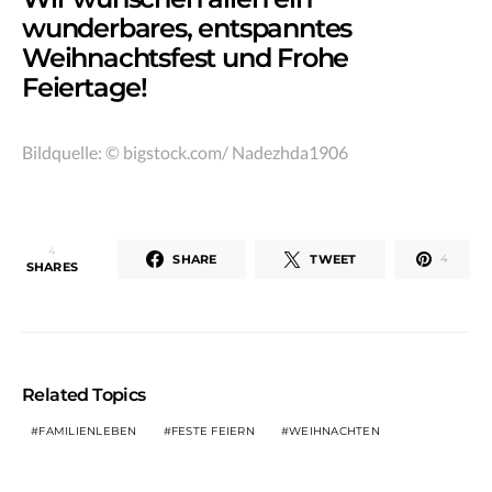
wunderbares, entspanntes
Weihnachtsfest und Frohe
Feiertage!
Bildquelle: © bigstock.com/ Nadezhda1906
4
SHARE
TWEET
4
SHARES
Related Topics
FAMILIENLEBEN
FESTE FEIERN
WEIHNACHTEN