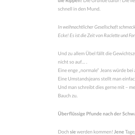
die Rippen!
Die Gründe dafür? Die l
schnell in den Mund.
In weihnachtlicher Gesellschaft schmeck
Ecke! Es ist die Zeit von Raclette und F
Und zu allem Übel fällt die Gewicht
nicht so auf… .
Eine enge „normale“ Jeans würde bei 
Eine Umstandsjeans stellt man einfach 
Und man schreibt dies gerne mit – 
Bauch zu.
Überflüssige Pfunde nach der Schwa
Doch
sie
werden kommen!
Jene
Tage,