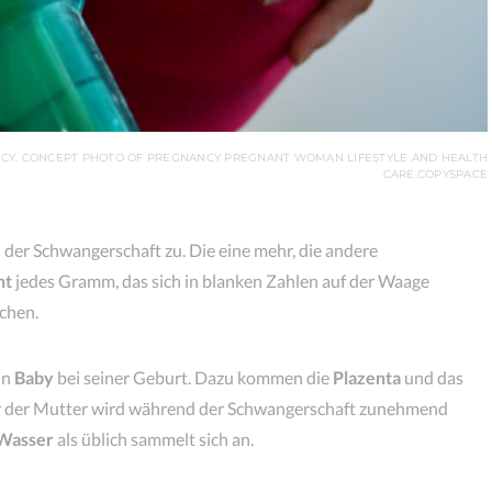
Y. CONCEPT PHOTO OF PREGNANCY PREGNANT WOMAN LIFESTYLE AND HEALTH
CARE.COPYSPACE
er Schwangerschaft zu. Die eine mehr, die andere
ht
jedes Gramm, das sich in blanken Zahlen auf der Waage
rchen.
in
Baby
bei seiner Geburt. Dazu kommen die
Plazenta
und das
r der Mutter wird während der Schwangerschaft zunehmend
Wasser
als üblich sammelt sich an.