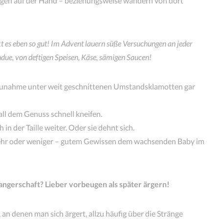
iegen auf der Hand – beziehungsweise wandern von dort
t es eben so gut! Im Advent lauern süße Versuchungen an jeder
ondue, von deftigen Speisen, Käse, sämigen Saucen!
szunahme unter weit geschnittenen Umstandsklamotten gar
all dem Genuss schnell kneifen.
in der Taille weiter. Oder sie dehnt sich.
mehr oder weniger – gutem Gewissen dem wachsenden Baby im
ngerschaft? Lieber vorbeugen als später ärgern!
 an denen man sich ärgert, allzu häufig über die Stränge