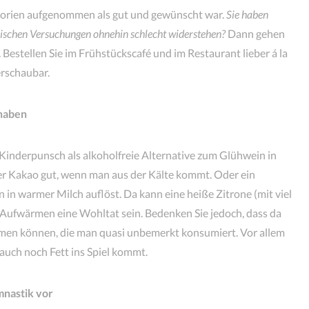
orien aufgenommen als gut und gewünscht war.
Sie haben
rischen Versuchungen ohnehin schlecht widerstehen?
Dann gehen
 Bestellen Sie im Frühstückscafé und im Restaurant lieber á la
erschaubar.
 haben
n Kinderpunsch als alkoholfreie Alternative zum Glühwein in
ßer Kakao gut, wenn man aus der Kälte kommt. Oder ein
 in warmer Milch auflöst. Da kann eine heiße Zitrone (mit viel
 Aufwärmen eine Wohltat sein. Bedenken Sie jedoch, dass da
men können, die man quasi unbemerkt konsumiert. Vor allem
auch noch Fett ins Spiel kommt.
mnastik vor