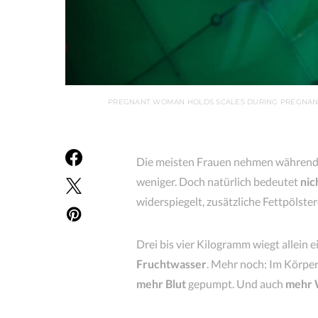
PREGNANT WOMAN HOLDS SCALES DURING PREGNANC
Die meisten Frauen nehmen während d
weniger. Doch natürlich bedeutet
nic
widerspiegelt, zusätzliche Fettpölste
Drei bis vier Kilogramm wiegt allein e
Fruchtwasser
. Mehr noch: Im Körpe
mehr Blut
gepumpt. Und auch
mehr 