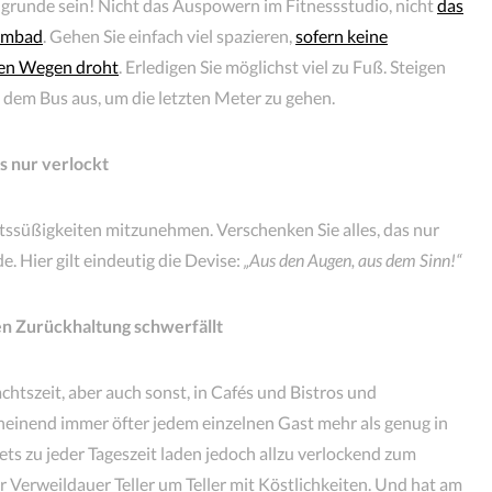
grunde sein! Nicht das Auspowern im Fitnessstudio, nicht
das
mmbad
. Gehen Sie einfach viel spazieren,
sofern keine
ten Wegen droht
. Erledigen Sie möglichst viel zu Fuß. Steigen
s dem Bus aus, um die letzten Meter zu gehen.
s nur verlockt
htssüßigkeiten mitzunehmen. Verschenken Sie alles, das nur
. Hier gilt eindeutig die Devise:
„Aus den Augen, aus dem Sinn!“
en Zurückhaltung schwerfällt
htszeit, aber auch sonst, in Cafés und Bistros und
cheinend immer öfter jedem einzelnen Gast mehr als genug in
ts zu jeder Tageszeit laden jedoch allzu verlockend zum
er Verweildauer Teller um Teller mit Köstlichkeiten. Und hat am