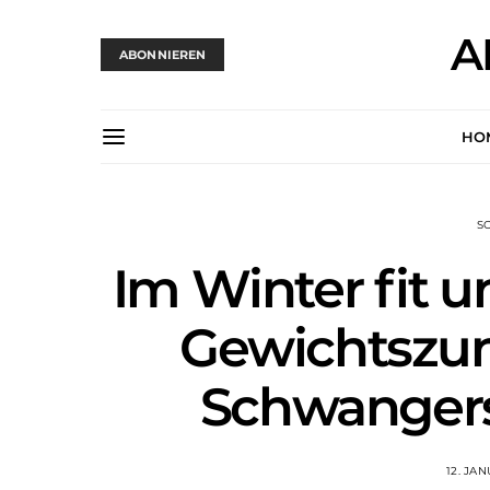
A
ABONNIEREN
HO
S
Im Winter fit u
Gewichtszu
Schwanger
12. JA