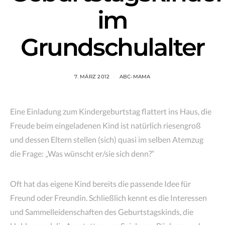
im
Grundschulalter
7. MÄRZ 2012
ABC-MAMA
Eine Einladung zum Kindergeburtstag flattert ins Haus, die
Freude beim eingeladenen Kind ist natürlich riesengroß
und dessen Eltern stellen (sich) quasi im selben Atemzug
die Frage: „Was wünscht er/sie sich denn?“
Oft hat das eigene Kind bereits die passende Idee für
Freund oder Freundin. Schließlich kennt es die Interessen
und Sammelleidenschaften des Geburtstagskinds, die