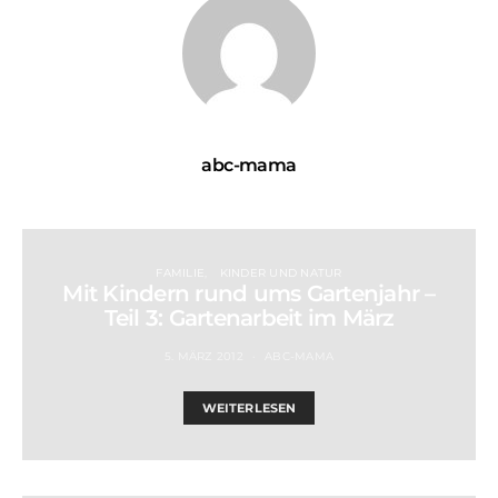
abc-mama
FAMILIE
KINDER UND NATUR
Mit Kindern rund ums Gartenjahr –
Teil 3: Gartenarbeit im März
5. MÄRZ 2012
ABC-MAMA
WEITERLESEN