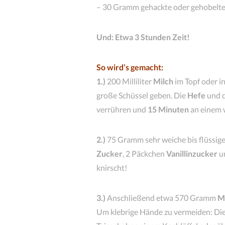
– 30 Gramm gehackte oder gehobelt
Und: Etwa 3 Stunden Zeit!
So wird’s gemacht:
1.)
200 Milliliter
Milch
im Topf oder in
große Schüssel geben. Die
Hefe
und d
verrühren und
15 Minuten
an einem 
2.)
75 Gramm sehr weiche bis flüssig
Zucker
, 2 Päckchen
Vanillinzucker
u
knirscht!
3.)
Anschließend etwa 570 Gramm
M
Um klebrige Hände zu vermeiden: Die