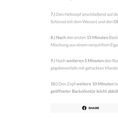
7.)
Den Hefezopf anschließend auf dem
Schüssel mit dem Wasser) und den
Of
8.)
Nach
den ersten
15 Minuten
Backz
Mischung aus einem verquirltem Eigel
9.)
Nach
weiteren 5 Minuten
den Res
gegebenenfalls mit gehackten Mande
10.)
Den Zopf
weitere 10 Minuten
ba
geöffneter Backofentür leicht abkü
SHARE