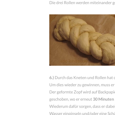
Die drei Rollen werden miteinander 
6.)
Durch das Kneten und Rollen hat d
Um dies wieder zu gewinnen, muss e
Der geformte Zopf wird auf Backpapi
geschoben, wo er erneut
30 Minuten
Wiederum dafür sorgen, dass er dabei
Wasser einpinseln und/oder eine Schü