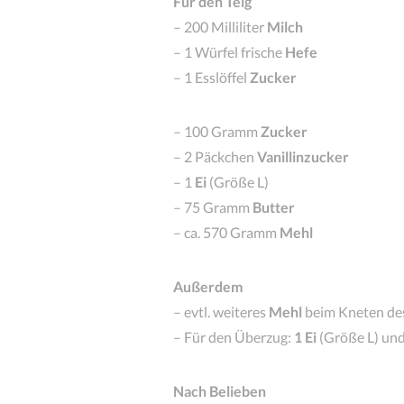
Für den Teig
– 200 Milliliter
Milch
– 1 Würfel frische
Hefe
– 1 Esslöffel
Zucker
– 100 Gramm
Zucker
– 2 Päckchen
Vanillinzucker
– 1
Ei
(Größe L)
– 75 Gramm
Butter
– ca. 570 Gramm
Mehl
Außerdem
– evtl. weiteres
Mehl
beim Kneten des
– Für den Überzug:
1 Ei
(Größe L) und
Nach Belieben