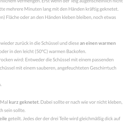
hnlichem vermengen. Erst wenn der Teig augenscheinlich nicht
latte mehrere Minuten lang mit den Händen kräftig geknetet.
ten) Fläche oder an den Händen kleben bleiben, noch etwas
wieder zurück in die Schüssel und diese
an einen warmen
 oder in den leicht (50°C) warmen Backofen.
trocken wird: Entweder die Schüssel mit einem passenden
Schüssel mit einem sauberen, angefeuchteten Geschirrtuch
n
.
s Mal
kurz geknetet
. Dabei sollte er nach wie vor nicht kleben,
h sein sollte.
eile
geteilt. Jedes der der drei Teile wird gleichmäßig dick auf