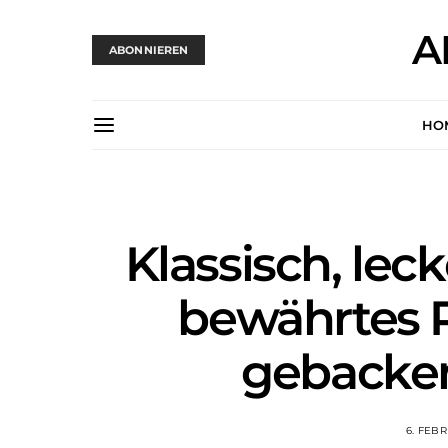
A
ABONNIEREN
HO
Klassisch, leck
bewährtes R
gebacke
6. FEB