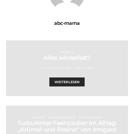
abc-mama
FAMILIE
Alles winterfest?
20. OKTOBER 2008
ABC-MAMA
WEITERLESEN
FAMILIE
KINDERBÜCHER
SCHULKINDER
Turbulenter Feenzauber im Alltag:
„Krümel und Rosine“ von Irmgard