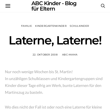
ABC Kinder - Blog
für Eltern
FAMILIE
KINDERGARTENKINDER
SCHULKINDER
Laterne, Laterne!
22. OKTOBER 2008
ABC-MAMA
Nur noch wenige Wochen bis St. Martin!
In unzähligen Schulklassen und Kindergartengruppen sind
Kinder dieser Tage eifrig am Werk, bunte Laternen für den
Martinszug zu basteln.
Wo dies nicht der Fall ist oder noch eine Laterne für kleine