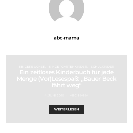
abc-mama
KINDERBÜCHER
KINDERGARTENKINDER
SCHULKINDER
Ein zeitloses Kinderbuch für jede
Menge (Vor)Lesespaß: „Bauer Beck
fährt weg“
4. JUNI 2010
ABC-MAMA
WEITERLESEN