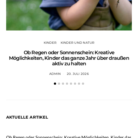
KINDER
KINDER UND NATUR
Ob Regen oder Sonnenschein: Kreative
Wa
Möglichkeiten, Kinder das ganze Jahr über draußen
aktiv zu halten
ADMIN
20. JULI 2026
AKTUELLE ARTIKEL
Ob Regen oder Sonnenschein: Kreative Möglichkeiten, Kinder das