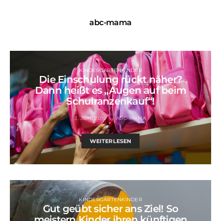
abc-mama
KINDERGARTENKINDER
Die Einschulung rückt näher?
Dann heißt es „Augen auf beim
Schulranzenkauf“!
3. JUNI 2019
ABC-MAMA
WEITERLESEN
KINDERGARTENKINDER
Gut geübt sicher ans Ziel! So
meistern Kinder ihren künftigen