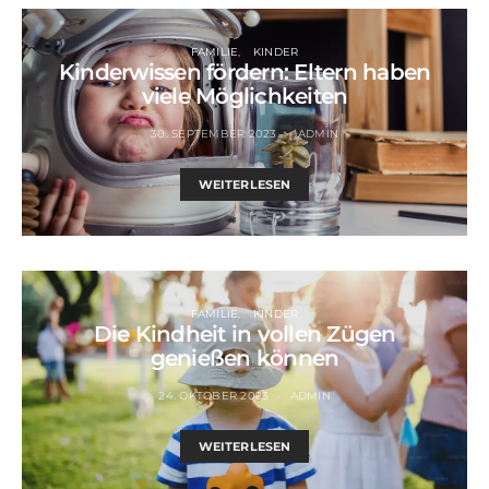
FAMILIE
KINDER
Kinderwissen fördern: Eltern haben
viele Möglichkeiten
30. SEPTEMBER 2023
ADMIN
WEITERLESEN
FAMILIE
KINDER
Die Kindheit in vollen Zügen
genießen können
24. OKTOBER 2023
ADMIN
WEITERLESEN